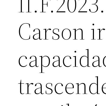
II.F.2023
Carson ir
capacida
trascende