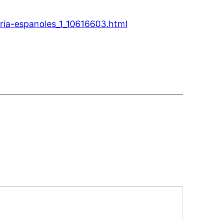
eria-espanoles_1_10616603.html