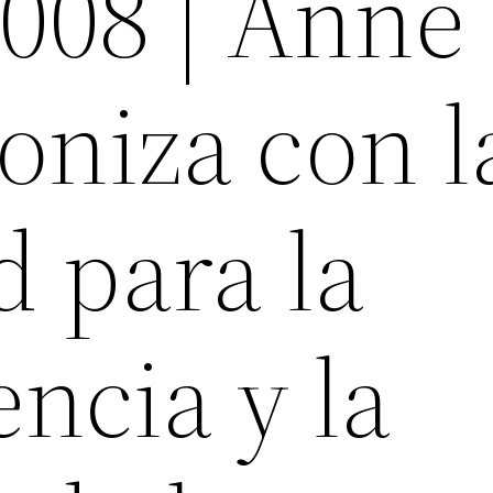
.008 | Anne
oniza con l
d para la
ncia y la