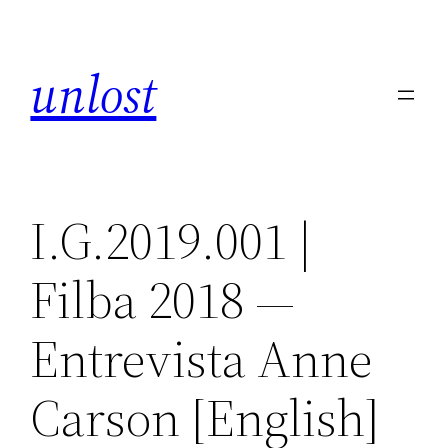
Skip
to
unlost
content
I.G.2019.001 |
Filba 2018 —
Entrevista Anne
Carson [English]