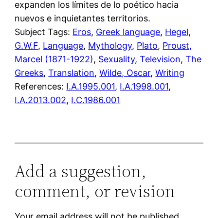
expanden los límites de lo poético hacia
nuevos e inquietantes territorios.
Subject Tags:
Eros
, 
Greek language
, 
Hegel,
G.W.F
, 
Language
, 
Mythology
, 
Plato
, 
Proust,
Marcel (1871-1922)
, 
Sexuality
, 
Television
, 
The
Greeks
, 
Translation
, 
Wilde, Oscar
, 
Writing
References:
I.A.1995.001
,
I.A.1998.001
,
I.A.2013.002
,
I.C.1986.001
Add a suggestion,
comment, or revision
Your email address will not be published.