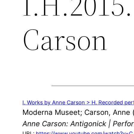
I.H.2015
Carson
I. Works by Anne Carson > H. Recorded pe
Moderna Museet; Carson, Anne
Anne Carson: Antigonick | Perf
URL:
https://www.youtube.com/watch?v=C