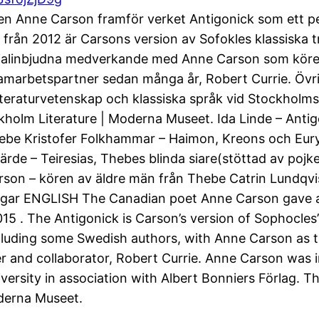
en Anne Carson framför verket Antigonick som ett 
 från 2012 är Carsons version av Sofokles klassiska 
pecialinbjudna medverkande med Anne Carson som köre
marbetspartner sedan många år, Robert Currie. Övrig
itteraturvetenskap och klassiska språk vid Stockhol
ockholm Literature | Moderna Museet. Ida Linde – Ant
ebe Kristofer Folkhammar – Haimon, Kreons och Eury
de – Teiresias, Thebes blinda siare(stöttad av pojk
on – kören av äldre män från Thebe Catrin Lundqvist ­
ningar ENGLISH The Canadian poet Anne Carson gave 
 . The Antigonick is Carson’s version of Sophocles’ 
 including some Swedish authors, with Anne Carson as 
ner and collaborator, Robert Currie. Anne Carson was
rsity in association with Albert Bonniers Förlag. T
oderna Museet.