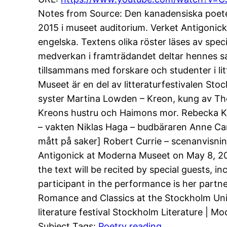
Notes from Source: Den kanadensiska poet
2015 i museet auditorium. Verket Antigonick
engelska. Textens olika röster läses av s
medverkan i framträdandet deltar hennes sa
tillsammans med forskare och studenter i l
Museet är en del av litteraturfestivalen St
syster Martina Lowden – Kreon, kung av Th
Kreons hustru och Haimons mor. Rebecka Kär
– vakten Niklas Haga – budbäraren Anne Cars
mått på saker] Robert Currie – scenanvis
Antigonick at Moderna Museet on May 8, 2015
the text will be recited by special guests,
participant in the performance is her part
Romance and Classics at the Stockholm Unive
literature festival Stockholm Literature | M
Subject Tags:
Poetry reading