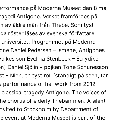
performance på Moderna Museet den 8 maj
tragedi Antigone. Verket framfördes på
n av äldre män från Thebe. Som tyst
a röster läses av svenska författare
ms universitet. Programmet på Moderna
igone Daniel Pedersen – Ismene, Antigones
dikes son Evelina Stenbeck – Eurydike,
en) Daniel Sjölin – pojken Tone Schunesson
– Nick, en tyst roll [ständigt på scen, tar
a performance of her work from 2012
classical tragedy Antigone. The voices of
the chorus of elderly Theban men. A silent
 invited to Stockholm by Department of
he event at Moderna Museet is part of the