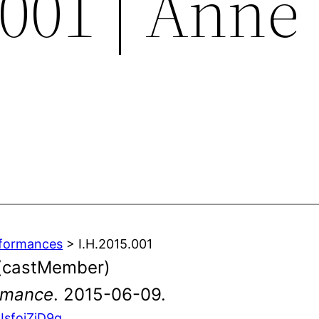
.001 | Anne
rformances
> I.H.2015.001
 (castMember)
ormance
. 2015-06-09.
JsfojZjD9g