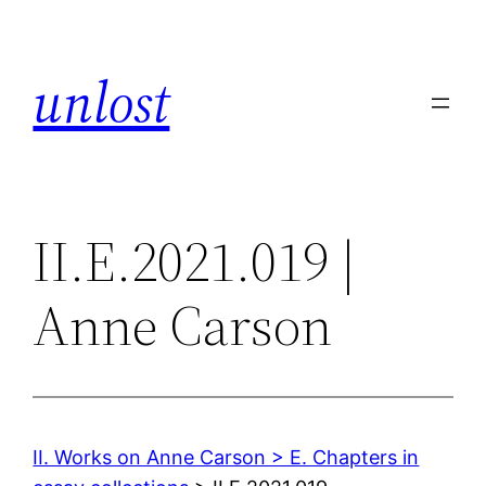
Skip
to
unlost
content
II.E.2021.019 |
Anne Carson
II. Works on Anne Carson > E. Chapters in