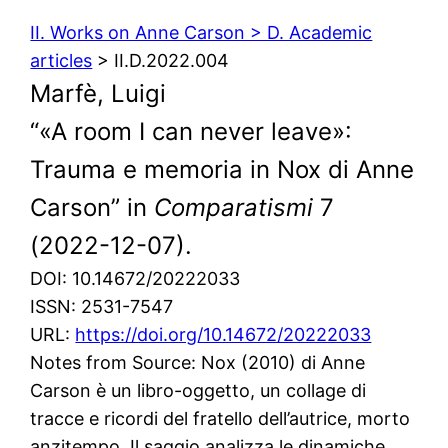
II. Works on Anne Carson > D. Academic
articles
> II.D.2022.004
Marfè, Luigi
“«A room I can never leave»:
Trauma e memoria in Nox di Anne
Carson” in
Comparatismi
7
(2022-12-07).
DOI: 10.14672/20222033
ISSN: 2531-7547
URL:
https://doi.org/10.14672/20222033
Notes from Source: Nox (2010) di Anne
Carson è un libro-oggetto, un collage di
tracce e ricordi del fratello dell’autrice, morto
anzitempo. Il saggio analizza le dinamiche