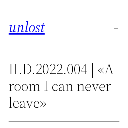
Skip
to
unlost
content
II.D.2022.004 | «A
room I can never
leave»